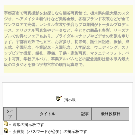
宇都宮市で写真撮影をお探しなら細谷写真館で。栃木県内最大級のスタ
ジオ、ヘアメイク＆着付けなど美容全般、各種ブランド衣装などが全て
ワンフロアで完備。レンタル衣裳や
美容もプロ集団がトータルプロデュ
ース。オリジナル写真集やデータなど、今どきの商品も多彩。リーズナ
ブルでお得なフェアもあり。ブライダルスナップやビデオの出張も承り
ます。宇都宮近郊で七五三、お宮参り、初節句、誕生日記念、振袖、成
人式、卒園記念、卒業記念・入園記念、入学記念、ウェディング、スナ
ップビデオ撮影、婚礼、葬儀、子供・家族写真、マタニティフォト、ペ
ット写真、学校アルバム、卒業アルバムなどの記念撮影は栃木県内最大
級のスタジオを持つ宇都宮市の細谷写真館で。
掲示板
タイ
タイトル
記事
最終投稿日
プ
= 通常の掲示板です
= 会員制（パスワードが必要）の掲示板です