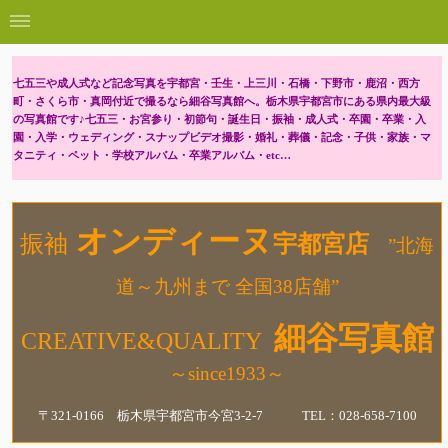
七五三や成人式など記念写真を宇都宮・壬生・上三川・石橋・下野市・鹿沼・西方
町・さくら市・真岡付近で撮るなら細谷写真館へ。栃木県宇都宮市にある県内最大級
の写真館です♪七五三・お宮参り・初節句・誕生日・振袖・成人式・卒園・卒業・入
園・入学・ウェディング・スナップビデオ撮影・婚礼・葬儀・記念・子供・家族・マ
タニティ・ペット・学校アルバム・卒業アルバム・etc…
オンディーヌ
振袖
宇都宮店
”北海
道～九州まで 全国38店舗”
細谷写真館
CREATIVE&QUALITY
～since1933～
〒321-0166 栃木県宇都宮市今宮3-2-7 TEL：028-658-7100