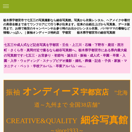
栃木県宇都宮市で七五三の写真撮影なら細谷写真館。写真から衣装レンタル、ヘアメイクや着付
の美容全般まで全てワンフロアにて行う事が出来ます。従来の台紙仕上げから写真集、データ販
売まで、お得で格安のキャンペーンやお参り時のお出かけレンタル衣装、パパやママの着物など
情報いっぱい。｜振袖オンディーヌ特約店 宇都宮 栃木県宇都宮市の細谷写真館
七五三や成人式など記念写真を宇都宮・壬生・上三川・石橋・下野市・鹿沼・西方
町・さくら市・真岡付近で撮るなら細谷写真館へ。栃木県宇都宮市にある県内最大級
の写真館です♪七五三・お宮参り・初節句・誕生日・振袖・成人式・卒園・卒業・入
園・入学・ウェディング・スナップビデオ撮影・婚礼・葬儀・記念・子供・家族・マ
タニティ・ペット・学校アルバム・卒業アルバム・etc…
オンディーヌ
振袖
宇都宮店
”北海
道～九州まで 全国38店舗”
細谷写真館
CREATIVE&QUALITY
～since1933～