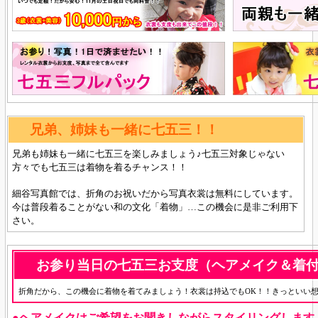
兄弟、姉妹も一緒に七五三！！
兄弟も姉妹も一緒に七五三を楽しみましょう♪七五三対象じゃない
方々でも七五三は着物を着るチャンス！！
細谷写真館では、折角のお祝いだから写真衣裳は無料にしています。
今は普段着ることがない和の文化「着物」…この機会に是非ご利用下
さい。
お参り当日の七五三お支度（ヘアメイク＆着
折角だから、この機会に着物を着てみましょう！衣裳は持込でもOK！！きっといい想
●ヘアメイクはご希望をお聞きしながらスタイリングします