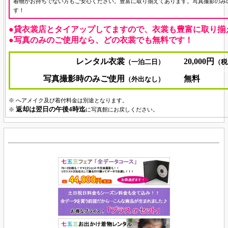
着物がお持ちでない方もご安心ください。豊富に取り揃えてあります。写真撮影のみ
す！
●貸衣裳店とタイアップしてますので、衣裳も豊富に取り揃
●
写真のみのご使用なら、どの衣裳でも無料です！
レンタル衣裳
20,000円
（一泊二日）
（税
写真撮影時のみご使用
無料
（外出なし）
※ へアメイク及び着付料金は別途となります。
返却は翌日の午後4時迄
※
に写真館にお戻しください。