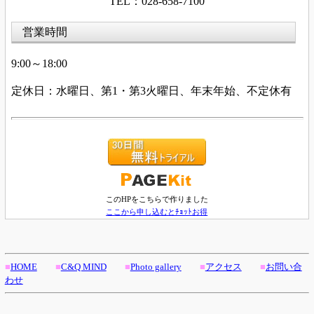
TEL：028-658-7100
営業時間
9:00～18:00
定休日：水曜日、第
1・第3火
曜日、年末年始、不定休有
このHPをこちらで作りました
ここから申し込むとﾁｮｯﾄお得
■
HOME
■
C&Q MIND
■
Photo gallery
■
アクセス
■
お問い合
わせ