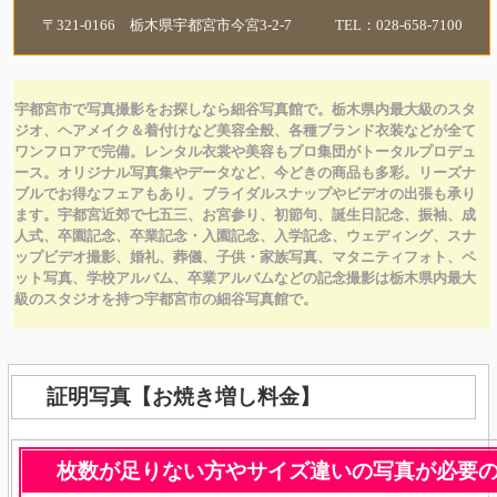
〒321-0166 栃木県宇都宮市今宮3-2-7 TEL：028-658-7100
宇都宮市で写真撮影をお探しなら細谷写真館で。栃木県内最大級のスタ
ジオ、ヘアメイク＆着付けなど美容全般、各種ブランド衣装などが全て
ワンフロアで完備。レンタル衣裳や
美容もプロ集団がトータルプロデュ
ース。オリジナル写真集やデータなど、今どきの商品も多彩。リーズナ
ブルでお得なフェアもあり。ブライダルスナップやビデオの出張も承り
ます。宇都宮近郊で七五三、お宮参り、初節句、誕生日記念、振袖、成
人式、卒園記念、卒業記念・入園記念、入学記念、ウェディング、スナ
ップビデオ撮影、婚礼、葬儀、子供・家族写真、マタニティフォト、ペ
ット写真、学校アルバム、卒業アルバムなどの記念撮影は栃木県内最大
級のスタジオを持つ宇都宮市の細谷写真館で。
証明写真【お焼き増し料金】
枚数が足りない方やサイズ違いの写真が必要