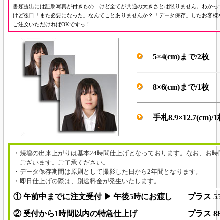
書類提出には証明写真が付きもの…けど全てが共通の大きさとは限りません。わかっ
けど後日「また必要になった」なんてことありませんか？「データ保存」したお客様
ご注文いただければOKですっ！
5×4(cm)まで/2枚
8×6(cm)まで/1枚
手札8.9×12.7(cm)/
・焼増の出来上がりは基本24時間仕上げとなっております。なお、お時
ございます。
ご了承ください。
・データ保存期間は原則として撮影した日から2年間となります。
・即日仕上げの際は、別途料金が発生いたします。
① 午前中までに注文受付 ▶ 午後5時にお渡し
プラス 5
② 受付から1時間以内の特急仕上げ
プラス 8