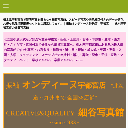
栃木県宇都宮市で証明写真を撮るなら細谷写真館。スピード写真や美肌修正付きのデータ保存、
お得な就職活動応援セットもご用意してます。｜振袖オンディーヌ特約店 宇都宮 栃木県宇
都宮市の細谷写真館
七五三や成人式など記念写真を宇都宮・壬生・上三川・石橋・下野市・鹿沼・西方
町・さくら市・真岡付近で撮るなら細谷写真館へ。栃木県宇都宮市にある県内最大級
の写真館です♪七五三・お宮参り・初節句・誕生日・振袖・成人式・卒園・卒業・入
園・入学・ウェディング・スナップビデオ撮影・婚礼・葬儀・記念・子供・家族・マ
タニティ・ペット・学校アルバム・卒業アルバム・etc…
オンディーヌ
振袖
宇都宮店
”北海
道～九州まで 全国38店舗”
細谷写真館
CREATIVE&QUALITY
～since1933～