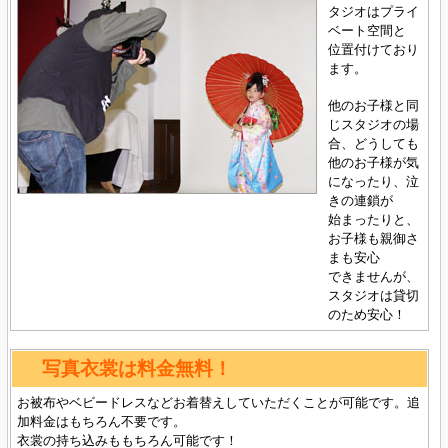
タジオはプライ
ベート空間と
位置付けており
ます。
他のお子様と同
じスタジオの場
合、どうしても
他のお子様が気
になったり、泣
きの連鎖が
始まったりと、
お子様も親御さ
まも安心
できませんが、
スタジオは貸切
のため安心！
写真衣裳は料金無料！
お被布やベビードレスなどお着替えしていただくことが可能です。追
加料金はもちろん不要です。
衣裳の持ち込みももちろん可能です！