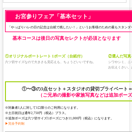
お宮参りフェア
「
基本セット
」
「やっぱりハレの日の記念は台紙で残したい！」というお客様のための最もスタンダ
基本コースは後日の写真セレクトが必須となります
①オリジナルポートレート
1ポーズ（台紙付）
②選んだ写真
六ツ切サイズなので大きさも見応えも、ちょうどいいですね。
シワやシミ、ニ
お伝えくさい。
①〜③の3点セット＋スタジオの貸切プライベート
（ご兄弟の撮影や家族写真などは追加ポー
※対象者1人に対して1口限りのご利用になります。
※土日祝日は通年
2,750円（税込）
プラス。
※追加ポーズは
六ツ切サイズ1ポーズ
につき11,000円（税込）になります。
▶完全予約制