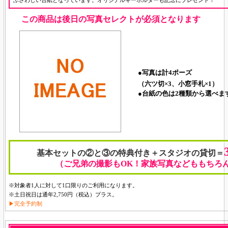
ふさわしい台紙となっています。オリジナルキーホルダーも記念にプレゼント！
この商品は後日の写真セレクトが必須となります
●
写真は計4ポーズ
（六ツ切×3、小窓手札×1）
●
台紙の色は2種類から選べま
基本セットの②と③の特典付き＋
スタジオの貸切
＝
（ご兄弟の撮影もOK！家族写真などももちろ
※対象者1人に対して1口限りのご利用になります。
※土日祝日は通年2,750円（税込）プラス。
▶完全予約制