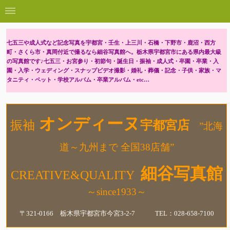
七五三や成人式など記念写真を宇都宮・壬生・上三川・石橋・下野市・鹿沼・西方
町・さくら市・真岡付近で撮るなら細谷写真館へ。栃木県宇都宮市にある県内最大級
の写真館です♪七五三・お宮参り・初節句・誕生日・振袖・成人式・卒園・卒業・入
園・入学・ウェディング・スナップビデオ撮影・婚礼・葬儀・記念・子供・家族・マ
タニティ・ペット・学校アルバム・卒業アルバム・etc…
オンディーヌ
振袖
宇都宮店
”北海
道～九州まで 全国38店舗”
細谷写真館
CREATIVE&QUALITY
～since1933～
〒321-0166 栃木県宇都宮市今宮3-2-7 TEL：028-658-7100