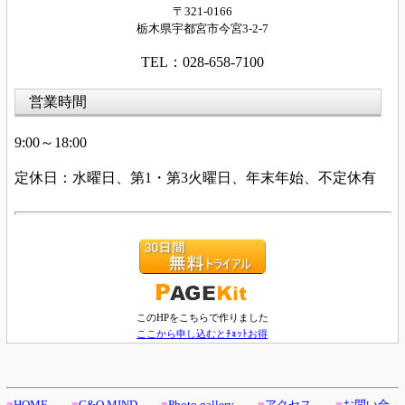
〒321-0166
栃木県宇都宮市今宮
3-2-7
TEL：028-658-7100
営業時間
9:00～18:00
定休日：水曜日、第
1・第3火
曜日、年末年始、不定休有
このHPをこちらで作りました
ここから申し込むとﾁｮｯﾄお得
■
HOME
■
C&Q MIND
■
Photo gallery
■
アクセス
■
お問い合