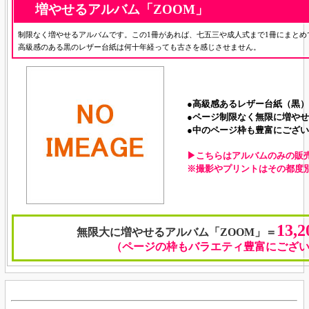
増やせるアルバム「ZOOM
」
制限なく増やせるアルバムです。この1冊があれば、七五三や成人式まで1冊にまとめ
高級感のある黒のレザー台紙は何十年経っても古さを感じさせません。
●高級感あるレザー台紙（黒）
●ページ制限なく無限に増や
●中のページ枠も豊富にござ
▶こちらはアルバムのみの販
※撮影やプリントはその都度
13,2
無限大に増やせるアルバム「ZOOM」
＝
（ページの枠もバラエティ豊富にござ