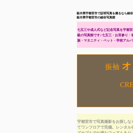
栃木県宇都宮市で証明写真を撮るなら細
栃木県宇都宮市の細谷写真館
七五三や成人式など記念写真を宇都宮
級の写真館です♪七五三・お宮参り・
族・マタニティ・ペット・学校アルバム
オ
振袖
CR
宇都宮市で写真撮影をお探しな
てワンフロアで完備。レンタル
ズナブルでお得なフェアもあり