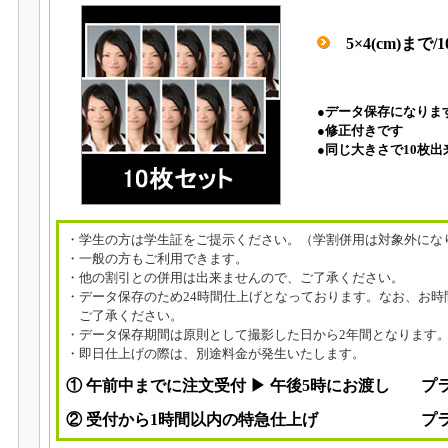
5×4(cm)まで/
●データ保存になりま
●修正付きです
●同じ大きさで10枚
・学生の方は学生証をご提示ください。（学割併用は対象外にな
・一般の方もご利用できます。
・他の割引との併用は出来ませんので、ご了承ください。
・データ保存のため24時間仕上げとなっております。なお、お時
ご了承ください。
・データ保存期間は原則として撮影した日から2年間となります
・即日仕上げの際は、別途料金が発生いたします。
① 午前中までに注文受付 ▶ 午後5時にお渡し
プラ
② 受付から1時間以内の特急仕上げ
プラ