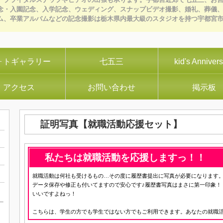
念・入園記念、入学記念、ウェディング、スナップビデオ撮影、婚礼、葬儀
ム、卒業アルバムなどの記念撮影は栃木県内最大級のスタジオを持つ宇都宮
ォトギャラリー
七五三
kid's Anniver
アクセス
お問い合わせ
掲示板
証明写真【就職活動応援セット】
私たちは就職活動を応援しますっ！！
】
就職活動は何社も受けるもの…その度に履歴書提出に写真が必要になります
データ保存や修正も付いてますので安心です♪履歴書写真はまさに第一印象！
いいですよねっ！
こちらは、学生の方でも学生ではない方でもご利用できます。あなたの就職