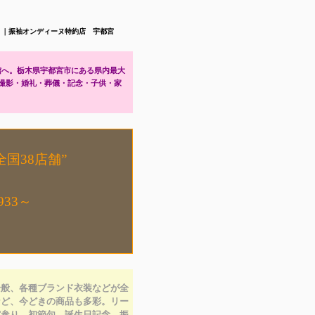
す。｜振袖オンディーヌ特約店 宇都宮
館へ。栃木県宇都宮市にある県内最大
撮影・婚礼・葬儀・記念・子供・家
国38店舗”
1933～
全般、各種ブランド衣装などが全
など、今どきの商品も多彩。リー
宮参り、初節句、誕生日記念、振