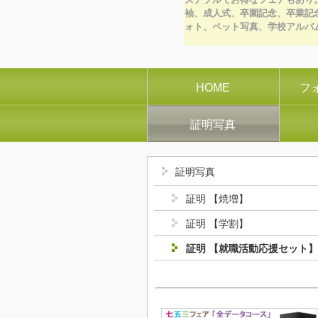
袖、成人式、卒園記念、卒業記
ォト、ペット写真、学校アルバ
HOME
フ
証明写真
証明写真
証明 【焼増】
証明 【学割】
証明 【就職活動応援セット